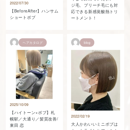
2022/07/30
ジ毛、ブリーチ毛にも対
【BeforeAfter】ハンサム
応できる新感覚酸熱トリ
ショートボブ
ートメント！
ヘアカタログ
blog
2025/10/09
【ハイトーン×ボブ】札
2022/02/19
幌駅／大通り／髪質改善/
大人かわいいミニポブは
東田 恋