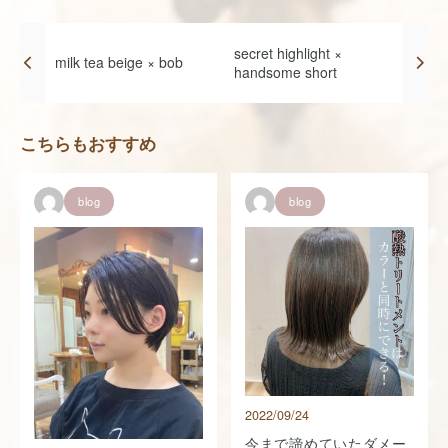
secret highlight ×
milk tea beige × bob
handsome short
こちらもおすすめ
blog
blog
2022/09/24
今まで諦めていたダメー