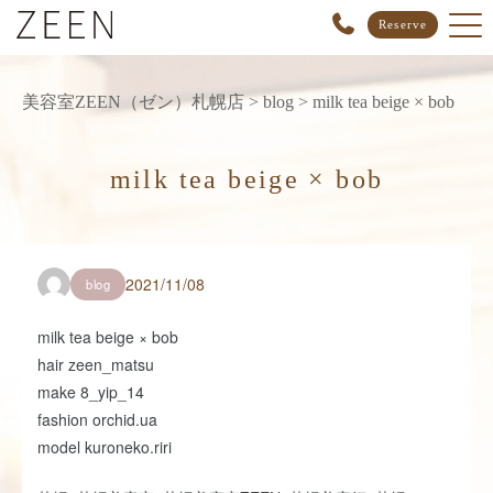
Reserve
美容室ZEEN（ゼン）札幌店
>
blog
>
milk tea beige × bob
milk tea beige × bob
2021/11/08
blog
milk tea beige × bob
hair zeen_matsu
make 8_yip_14
fashion orchid.ua
model kuroneko.riri