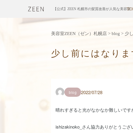
【公式】ZEEN 札幌市の髪質改善が人気な美容室
TO
美容室ZEEN（ゼン）札幌店
>
blog
>
少
少し前にはなりま
2022/07/28
blog
晴れすぎると光がなかなか難しいです
ishizakinoko_さん協力ありがとうご