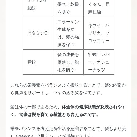
保ち、乾燥
くるみ、亜
肪酸
を防ぐ
麻仁油
コラーゲン
キウイ、パ
生成を助
ビタミンC
プリカ、ブ
け、髪の強
ロッコリー
度を保つ
髪の成長を
牡蠣、レバ
亜鉛
促進し、脱
ー、カシュ
毛を防ぐ
ーナッツ
これらの栄養素をバランスよく摂取することで、髪の内部か
ら健康をサポートし、ツヤのある髪を保てます。
髪は体の一部であるため、
体全体の健康状態が反映されやす
く、食事は髪を育てる基盤とも言えるのです。
栄養バランスを考えた食生活を意識することで、髪もより美
しく健やかに成長することが期待できます。