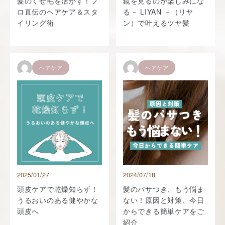
髪のくせ毛を活かす！プ
鏡を見るのが楽しみにな
ロ直伝のヘアケア＆スタ
る－ LIYAN －（リヤ
イリング術
ン）で叶えるツヤ髪
ヘアケア
ヘアケア
2025/01/27
2024/07/18
頭皮ケアで乾燥知らず！
髪のパサつき、もう悩ま
うるおいのある健やかな
ない！原因と対策、今日
頭皮へ
からできる簡単ケアをご
紹介