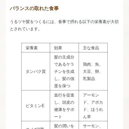
バランスの取れた食事
うるツヤ髪をつくるには、食事で摂れる以下の栄養素が大切
とされています。
栄養素
効果
主な食品
髪の主成分
であるケラ
鶏肉、魚、
タンパク質
チンを生成
大豆、卵、
し、髪の強
乳製品
度を保つ
血行を促進
アーモン
し、頭皮の
ド、アボカ
ビタミンE
健康をサポ
ド、ほうれ
ート
ん草
髪の潤いを
サーモン、
オメガ3脂