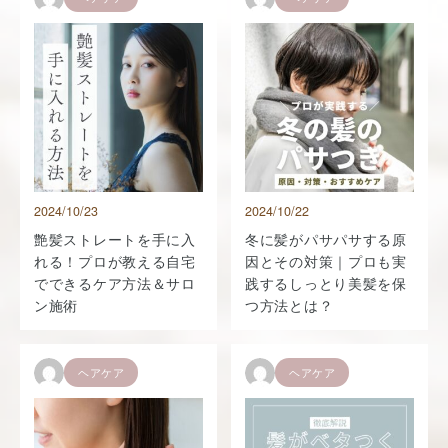
2024/10/23
2024/10/22
艶髪ストレートを手に入
冬に髪がパサパサする原
れる！プロが教える自宅
因とその対策｜プロも実
でできるケア方法＆サロ
践するしっとり美髪を保
ン施術
つ方法とは？
ヘアケア
ヘアケア