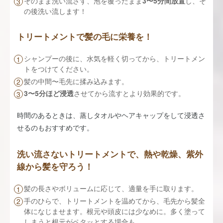
そのまま洗い流さず、泡を覆ったまま
3〜5分間放置
し、そ
の後洗い流します！
トリートメントで髪の毛に栄養を！
シャンプーの後に、水気を軽く切ってから、トリートメン
トをつけてください。
髪の中間〜毛先に揉み込みます。
3〜5分ほど浸透
させてから流すとより効果的です。
時間のあるときは、蒸しタオルやヘアキャップをして浸透さ
せるのもおすすめです。
洗い流さないトリートメントで、熱や乾燥、紫外
線から髪を守ろう！
髪の長さやボリュームに応じて、適量を手に取ります。
手のひらで、トリートメントを温めてから、毛先から髪全
体になじませます。根元や頭皮には少なめに。多く塗って
しまうと根元がペタッとする場合も。