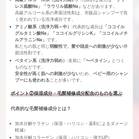
レス硫酸Na」「ラウリル硫酸Na」
などがあります。
高級アルコール系の界面活性剤は、市販品シャンプーで良
く使われている洗浄成分です。
アミノ酸系（洗浄力弱～中）
:代表的な成分は
「ココイル
グルタミン酸Na」「ココイルグリシンK」「ココイルメチ
ルアラニンNa」
です。
私たちの肌と同じ
弱酸性で、髪や頭皮への刺激が少ない
界
面活性剤です。
ベタイン系（洗浄力弱め）
:名前に
「〜ベタイン」
とつく
ものなどです。
安全性が高く肌への刺激が少ない
ため、
ベビー用のシャン
プーにも使われる
ことが多いです。
ポイント②保湿成分・毛髪補修成分配合のものを選ぶ
代表的な毛髪補修成分とは？
加水分解ケラチン（保湿・ハリコシ・薬剤によるダメージ
軽減）
加水分解コラーゲン（保湿・ハリコシ・弾力UP）