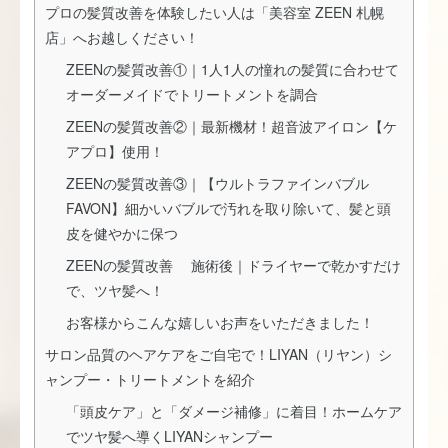
プロの髪質改善を体験したい人は「美容室 ZEEN 札幌
店」へお越しください！
ZEENの髪質改善①｜1人1人の憧れの髪質に合わせて
オーダーメイドでトリートメントを調合
ZEENの髪質改善②｜最新機材！超音波アイロン【ケ
アプロ】使用！
ZEENの髪質改善③｜【ウルトラファインバブル
FAVON】細かいバブルで汚れを取り除いて、髪と頭
皮を健やかに保つ
ZEENの髪質改善 施術後｜ドライヤーで乾かすだけ
で、ツヤ髪へ！
お客様からこんな嬉しいお声をいただきました！
サロン品質のヘアケアをご自宅で！LIYAN（リヤン）シ
ャンプー・トリートメントを紹介
「頭皮ケア」と「ダメージ補修」に着目！ホームケア
でツヤ髪へ導くLIYANシャンプー