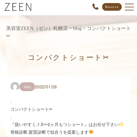
Reserve
美容室ZEEN（ゼン）札幌店
>
blog
>
コンパクトショート
✂︎
コンパクトショート✂︎
2022/01/26
blog
.
コンパクトショート✂︎
.
『扱いやすく,1.5〜2ヶ月もつショート』はお任せ下さい
骨格診断,髪質診断で似合うを提案します