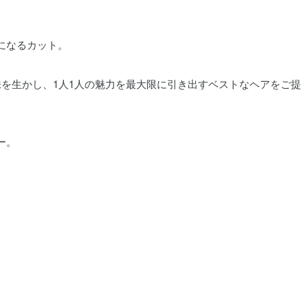
になるカット。
持ち味を生かし、1人1人の魅力を最大限に引き出すベストなヘアをご提
ー。