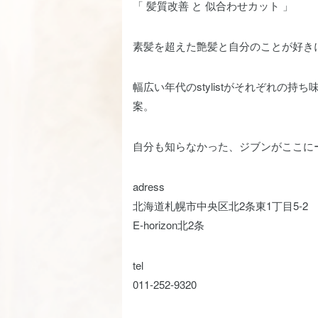
「 髪質改善 と 似合わせカット 」
素髪を超えた艶髪と自分のことが好き
幅広い年代のstylistがそれぞれの
案。
自分も知らなかった、ジブンがここに
adress
北海道札幌市中央区北2条東1丁目5-2
E-horizon北2条
tel
011-252-9320