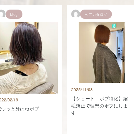
blog
ヘアカタログ
2025/11/03
【ショート、ボブ特化】縮
022/02/19
毛矯正で理想のボブにしま
ぱつっと外はねボブ
す