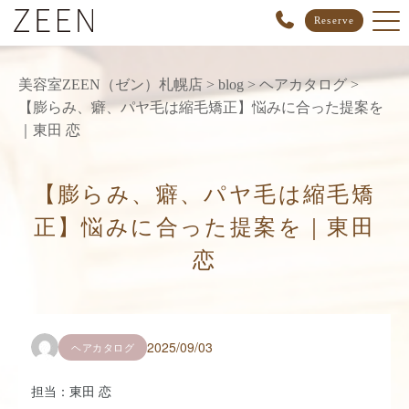
Reserve
美容室ZEEN（ゼン）札幌店
>
blog
>
ヘアカタログ
>
【膨らみ、癖、パヤ毛は縮毛矯正】悩みに合った提案を
｜東田 恋
【膨らみ、癖、パヤ毛は縮毛矯
正】悩みに合った提案を｜東田
恋
2025/09/03
ヘアカタログ
担当：東田 恋